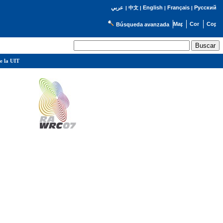
English
Français
Русский
عربي
|
中文
|
|
|
Búsqueda avanzada
e la UIT