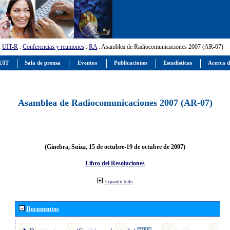
:
UIT-R
:
Conferencias y reuniones
:
RA
: Asamblea de Radiocomunicaciones 2007 (AR-07)
 UIT
Sala de prensa
Eventos
Publicaciones
Estadísticas
Acerca d
Asamblea de Radiocomunicaciones 2007 (AR-07)
(Ginebra, Suiza, 15 de octubre-19 de octubre de 2007)
Libro del Resoluciones
Expandir todo
Documentos