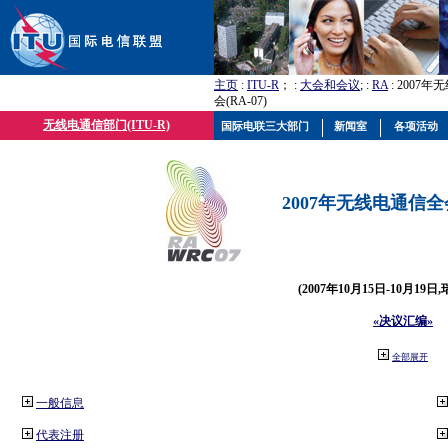
主页
:
ITU-R
； :
大会和会议
; :
RA
: 2007
会(RA-07)
无线电通信部门(ITU-R)
国际电联三大部门
新闻室
各项活动
2007年无线电通信全会(
(2007年10月15日-10月19日
«决议汇编»
全部展开
一般信息
代表注册