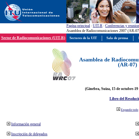
Pagína principal
:
UIT-R
:
Conferencias y reunio
Asamblea de Radiocomunicaciones 2007 (AR-07
Sector de Radiocomunicaciones (UIT-R)
Sectores de la UIT
Sala de prensa
Asamblea de Radiocomun
(AR-07)
(Ginebra, Suiza, 15 de octubre-19
Libro del Resoluci
Expandir todo
Información general
Inscripción de delegados