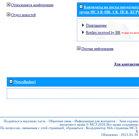
Относящиеся конференции
Кандидаты на посты председател
групп МСЭ-R (ИК, СК, ПСК, КГР)
Отдел новостей
Приглашение
Replies received by BR
только на анг
Прочая информация
Для контакто
[Newsflashes]
Подняться в верхнюю часть
-
Обратная связь
-
Информация для контактов
-
Знак охраны
авторского права © МСЭ 2026
Все права сохранены
По вопросам, связанным с этой страницей, обращаться :
Координатор Web-страницы МСЭ-
R
Обновлено : 2013-01-30