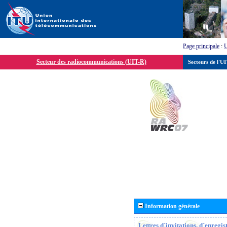
Page principale
:
Secteur des radiocommunications (UIT-R)
Secteurs de l'U
Information générale
Lettres d´invitations, d´enregi