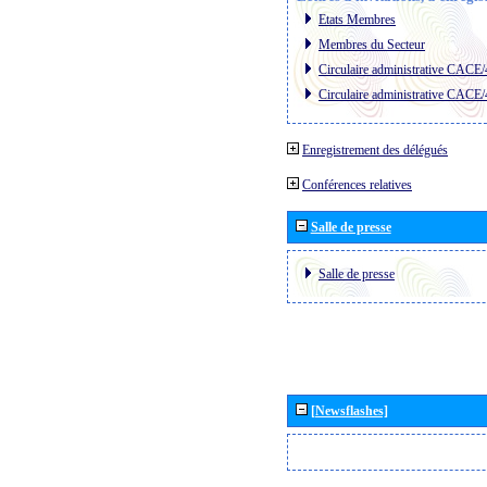
Etats Membres
Membres du Secteur
Circulaire administrative CACE
Circulaire administrative CACE
Enregistrement des délégués
Conférences relatives
Salle de presse
Salle de presse
[Newsflashes]