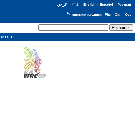
عربي
English
Español
Русский
|
中文
|
|
|
Recherche avancée
 de l'UIT