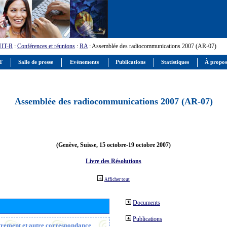
UIT-R
:
Conférences et réunions
:
RA
: Assemblée des radiocommunications 2007 (AR-07)
IT
Salle de presse
Evénements
Publications
Statistiques
À propos
Assemblée des radiocommunications 2007 (AR-07)
(Genève, Suisse, 15 octobre-19 octobre 2007)
Livre des Résolutions
Afficher tout
Documents
Publications
strement et autre correspondance