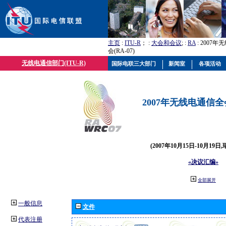
主页
:
ITU-R
； :
大会和会议
; :
RA
: 2007
会(RA-07)
无线电通信部门(ITU-R)
国际电联三大部门
新闻室
各项活动
2007年无线电通信全会(
(2007年10月15日-10月19日
«决议汇编»
全部展开
一般信息
文件
代表注册