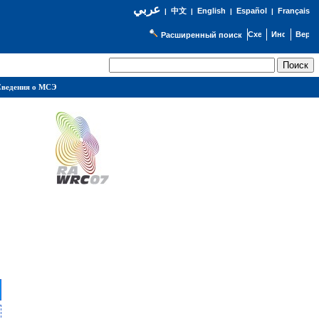
عربي
English
Español
Français
|
中文
|
|
|
Расширенный поиск
ведения о МСЭ