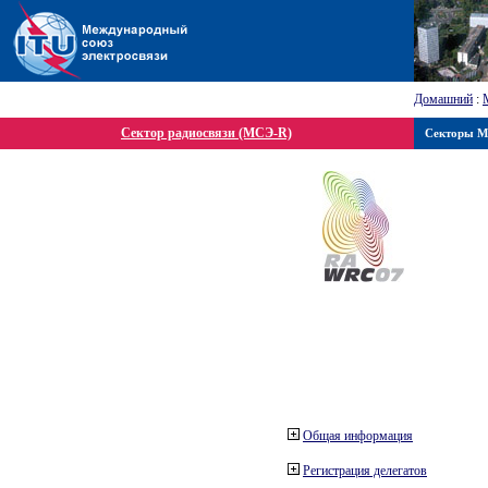
Домашний
:
Сектор радиосвязи (МСЭ-R)
Секторы 
Общая информация
Регистрация делегатов