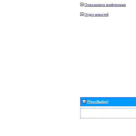
Относящиеся конференции
Отдел новостей
[Newsflashes]