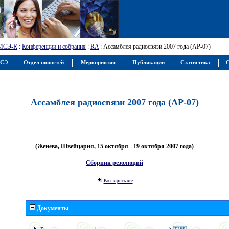
МСЭ-R
:
Конференции и собрания
:
RA
: Ассамблея радиосвязи 2007 года (АР-07)
МСЭ
Отдел новостей
Мероприятия
Публикации
Статистика
С
Ассамблея радиосвязи 2007 года (АР-07)
(Женева, Швейцария, 15 октября - 19 октября 2007 года)
Сборник резолюций
Расширить все
Документы