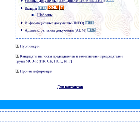
Розовые документы (исследовательские комиссии)
Вклады
Шаблоны
Информационные документы (INFO)
Административные документы (ADM)
Публикации
Кандидаты на посты председателей и заместителей председателей
групп МСЭ-R (ИК, СК, ПСК, КГР)
Прочая информация
Для контактов