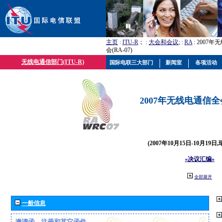
主页
:
ITU-R
； :
大会和会议
; :
RA
: 2007
会(RA-07)
无线电通信部门(ITU-R)
国际电联三大部门
新闻室
各项活动
2007年无线电通信全会(
(2007年10月15日-10月19日
«决议汇编»
全部展开
一般信息
邀请函、注册和其它函件