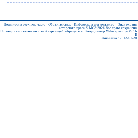
Подняться в верхнюю часть
-
Обратная связь
-
Информация для контактов
-
Знак охраны
авторского права © МСЭ 2026
Все права сохранены
По вопросам, связанным с этой страницей, обращаться :
Координатор Web-страницы МСЭ-
R
Обновлено : 2013-01-30