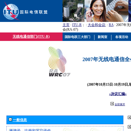
主页
:
ITU-R
； :
大会和会议
; :
RA
: 2007
会(RA-07)
无线电通信部门(ITU-R)
国际电联三大部门
新闻室
各项活动
2007年无线电通信全会(
(2007年10月15日-10月19日
«决议汇编»
全部展开
一般信息
邀请函、注册和其它函件