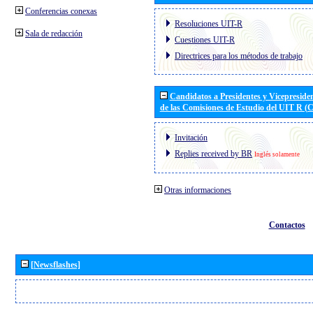
Conferencias conexas
Resoluciones UIT-R
Sala de redacción
Cuestiones UIT-R
Directrices para los métodos de trabajo
Candidatos a Presidentes y Vicepreside
de las Comisiones de Estudio del UIT R 
Invitación
Replies received by BR
Inglés solamente
Otras informaciones
Contactos
[Newsflashes]