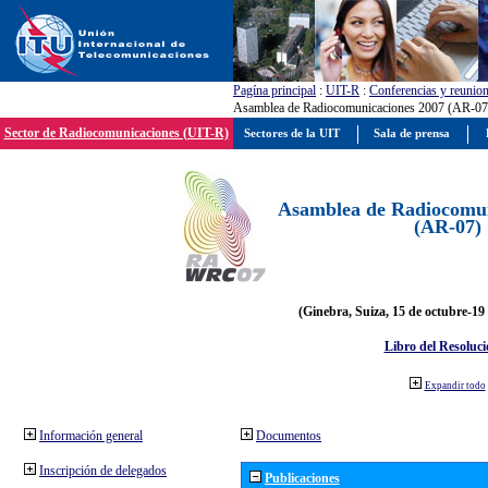
Pagína principal
:
UIT-R
:
Conferencias y reunio
Asamblea de Radiocomunicaciones 2007 (AR-07
Sector de Radiocomunicaciones (UIT-R)
Sectores de la UIT
Sala de prensa
Asamblea de Radiocomun
(AR-07)
(Ginebra, Suiza, 15 de octubre-19
Libro del Resoluci
Expandir todo
Información general
Documentos
Inscripción de delegados
Publicaciones