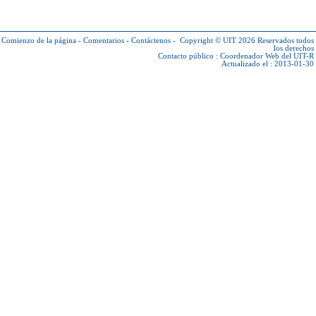
Comienzo de la página
-
Comentarios
-
Contáctenos
-
Copyright © UIT 2026
Reservados todos
los derechos
Contacto público :
Coordenador Web del UIT-R
Actualizado el : 2013-01-30