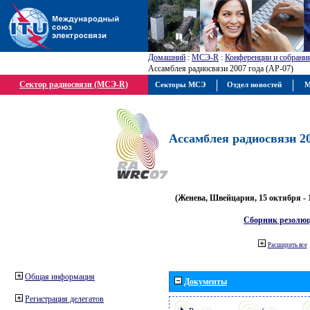
Домашний
:
МСЭ-R
:
Конференции и собрани
Ассамблея радиосвязи 2007 года (АР-07)
Сектор радиосвязи (МСЭ-R)
Секторы МСЭ
Отдел новостей
М
Ассамблея радиосвязи 20
(Женева, Швейцария, 15 октября - 
Сборник резолю
Расширить все
Общая информация
Документы
Регистрация делегатов