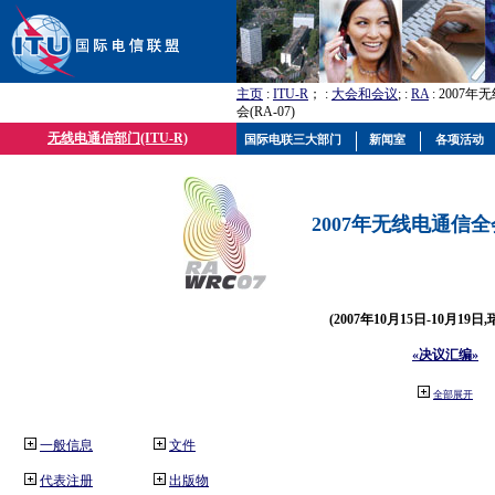
主页
:
ITU-R
； :
大会和会议
; :
RA
: 2007
会(RA-07)
无线电通信部门(ITU-R)
国际电联三大部门
新闻室
各项活动
2007年无线电通信全会(
(2007年10月15日-10月19日
«决议汇编»
全部展开
一般信息
文件
代表注册
出版物