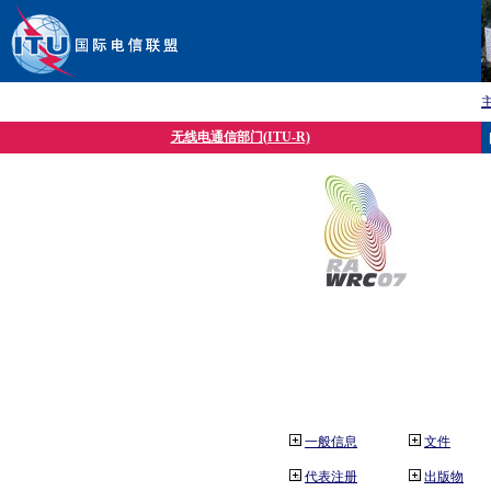
无线电通信部门(ITU-R)
一般信息
文件
代表注册
出版物