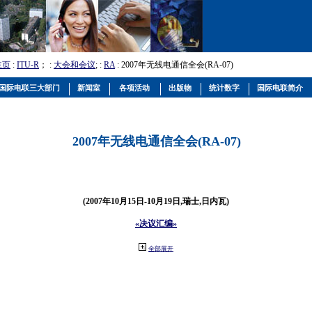
主页
:
ITU-R
； :
大会和会议
; :
RA
: 2007年无线电通信全会(RA-07)
国际电联三大部门
新闻室
各项活动
出版物
统计数字
国际电联简介
2007年无线电通信全会(RA-07)
(2007年10月15日-10月19日,瑞士,日内瓦)
«决议汇编»
全部展开