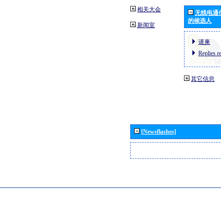
相关大会
无线电通
的候选人
新闻室
请柬
Replies r
其它信息
[Newsflashes]