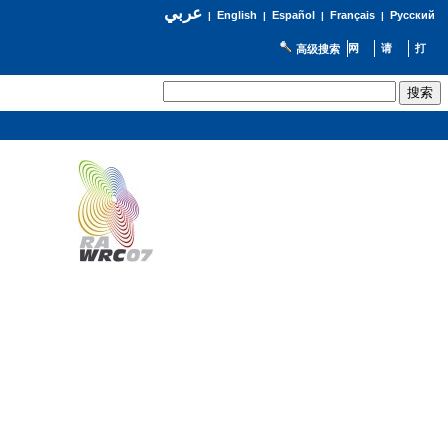
عربي
English
Español
Français
Русский
|
|
|
|
高级搜索