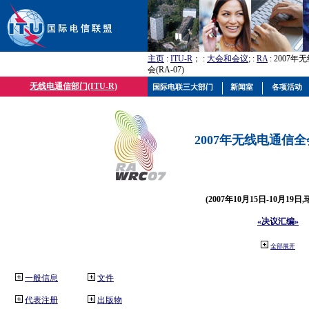
主页
:
ITU-R
； :
大会和会议
; :
RA
: 2007
会(RA-07)
无线电通信部门(ITU-R)
国际电联三大部门
新闻室
各项活动
2007年无线电通信全会(
(2007年10月15日-10月19日
«决议汇编»
全部展开
一般信息
文件
代表注册
出版物