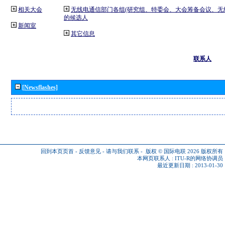
相关大会
无线电通信部门各组(研究组、特委会、大会筹备会议、无
的候选人
新闻室
其它信息
联系人
[Newsflashes]
回到本页页首
-
反馈意见
-
请与我们联系
-
版权 © 国际电联 2026
版权所有
本网页联系人 :
ITU-R的网络协调员
最近更新日期 : 2013-01-30