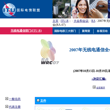
主页
:
ITU-R
； :
大会和会议
; :
RA
: 2007
会(RA-07)
无线电通信部门(ITU-R)
国际电联三大部门
新闻室
各项活动
2007年无线电通信全会(
(2007年10月15日-10月19日
«决议汇编»
全部展开
一般信息
文件
代表注册