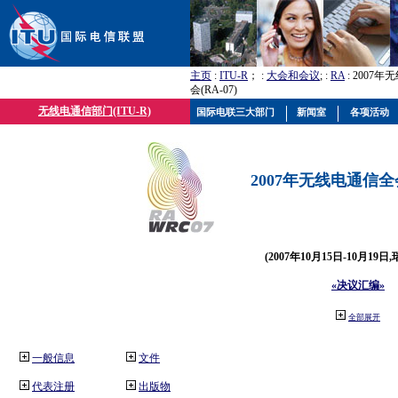
主页
:
ITU-R
； :
大会和会议
; :
RA
: 2007
会(RA-07)
无线电通信部门(ITU-R)
国际电联三大部门
新闻室
各项活动
2007年无线电通信全会(
(2007年10月15日-10月19日
«决议汇编»
全部展开
一般信息
文件
代表注册
出版物