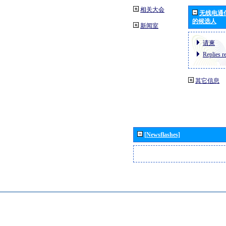
相关大会
无线电通
的候选人
新闻室
请柬
Replies r
其它信息
[Newsflashes]