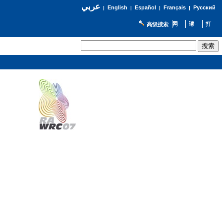
عربي
English
Español
Français
Русский
|
|
|
|
高级搜索