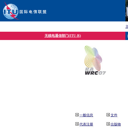
无线电通信部门(ITU-R)
一般信息
文件
代表注册
出版物