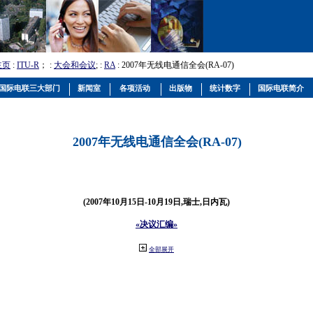
主页
:
ITU-R
； :
大会和会议
; :
RA
: 2007年无线电通信全会(RA-07)
国际电联三大部门
新闻室
各项活动
出版物
统计数字
国际电联简介
2007年无线电通信全会(RA-07)
(2007年10月15日-10月19日,瑞士,日内瓦)
«决议汇编»
全部展开