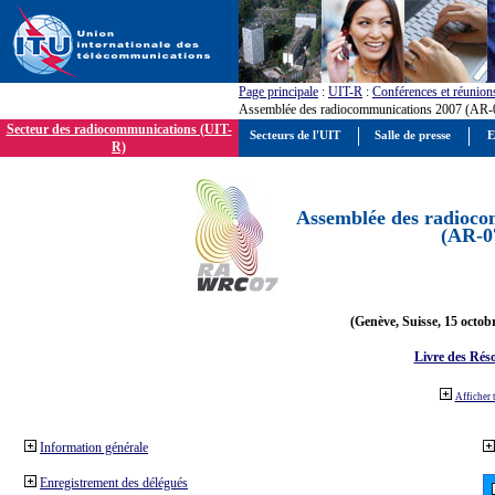
Page principale
:
UIT-R
:
Conférences et réunion
Assemblée des radiocommunications 2007 (AR-
Secteur des radiocommunications (UIT-
Secteurs de l'UIT
Salle de presse
E
R)
Assemblée des radioco
(AR-0
(Genève, Suisse, 15 octob
Livre des Réso
Afficher 
Information générale
Enregistrement des délégués