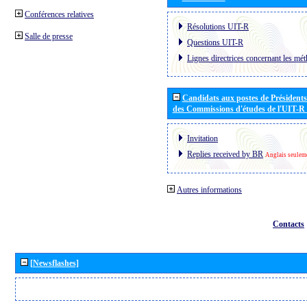
Conférences relatives
Résolutions UIT-R
Salle de presse
Questions UIT-R
Lignes directrices concernant les mét
Candidats aux postes de Présidents 
des Commissions d'études de l'UIT-R
Invitation
Replies received by BR
Anglais seulem
Autres informations
Contacts
[Newsflashes]