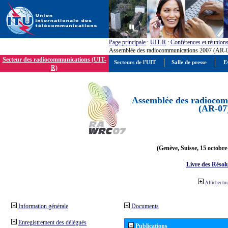
Page principale
:
UIT-R
:
Conférences et réunion
Assemblée des radiocommunications 2007 (AR-
Secteur des radiocommunications (UIT-
Secteurs de l'UIT
Salle de presse
E
R)
Assemblée des radiocom
(AR-07
(Genève, Suisse, 15 octobre
Livre des Résol
Afficher to
Information générale
Documents
Enregistrement des délégués
Publications