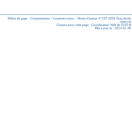
Début de page
-
Commentaires
-
Contactez-nous
-
Droits d'auteur © UIT 2026
Tous droits
réservés
Contact pour cette page :
Coordinateur Web de l'UIT-R
Mis à jour le : 2013-01-30