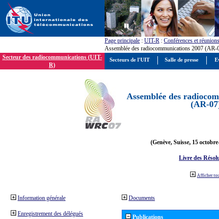
Page principale
:
UIT-R
:
Conférences et réunion
Assemblée des radiocommunications 2007 (AR-
Secteur des radiocommunications (UIT-
Secteurs de l'UIT
Salle de presse
E
R)
Assemblée des radiocom
(AR-07
(Genève, Suisse, 15 octobre
Livre des Résol
Afficher to
Information générale
Documents
Enregistrement des délégués
Publications