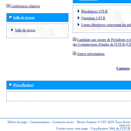
Conférences relatives
Résolutions UIT-R
Salle de presse
Questions UIT-R
Lignes directrices concernant les mé
Salle de presse
Candidats aux postes de Présidents et 
des Commissions d'études de l'UIT-R (C
Autres informations
Contacts
[Newsflashes]
Début de page
-
Commentaires
-
Contactez-nous
-
Droits d'auteur © UIT 2026
Tous droits
réservés
Contact pour cette page :
Coordinateur Web de l'UIT-R