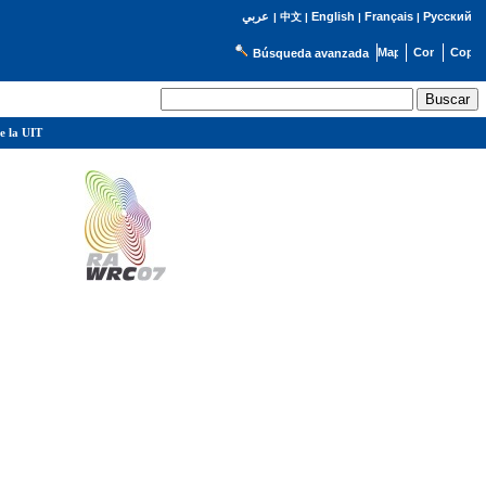
English
Français
Русский
عربي
|
中文
|
|
|
Búsqueda avanzada
e la UIT