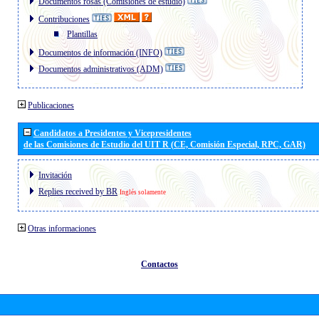
Documentos rosas (Comisiones de estudio)
Contribuciones
Plantillas
Documentos de información (INFO)
Documentos administrativos (ADM)
Publicaciones
Candidatos a Presidentes y Vicepresidentes
de las Comisiones de Estudio del UIT R (CE, Comisión Especial, RPC, GAR)
Invitación
Replies received by BR
Inglés solamente
Otras informaciones
Contactos