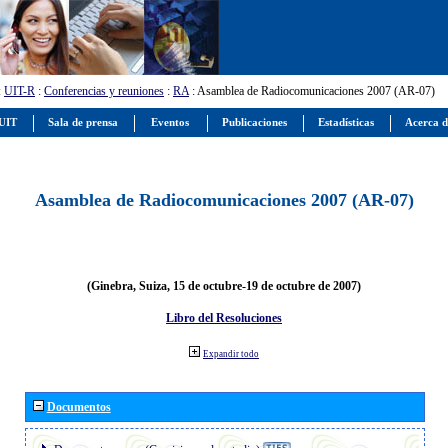
:
UIT-R
:
Conferencias y reuniones
:
RA
: Asamblea de Radiocomunicaciones 2007 (AR-07)
 UIT
Sala de prensa
Eventos
Publicaciones
Estadísticas
Acerca d
Asamblea de Radiocomunicaciones 2007 (AR-07)
(Ginebra, Suiza, 15 de octubre-19 de octubre de 2007)
Libro del Resoluciones
Expandir todo
Documentos