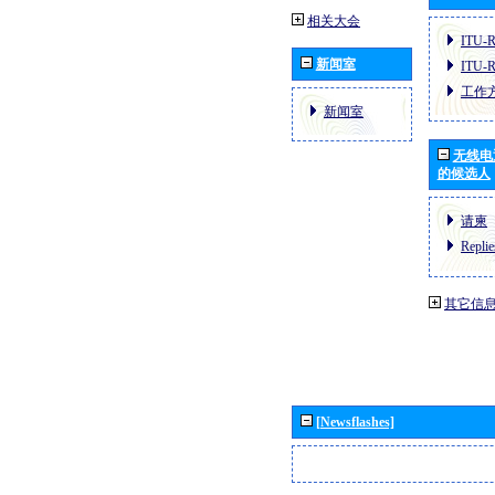
相关大会
ITU-
新闻室
ITU-
工作
新闻室
无线电
的候选人
请柬
Replie
其它信
[Newsflashes]