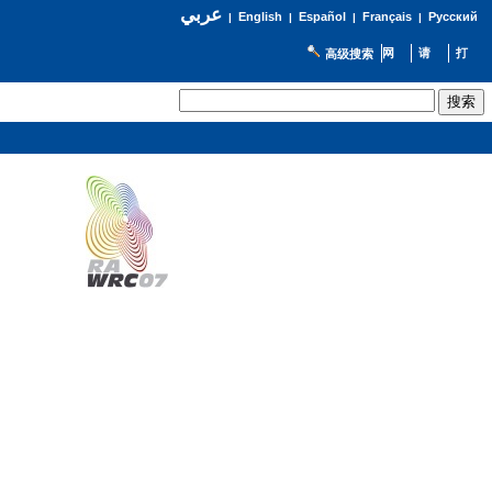
عربي
English
Español
Français
Русский
|
|
|
|
高级搜索