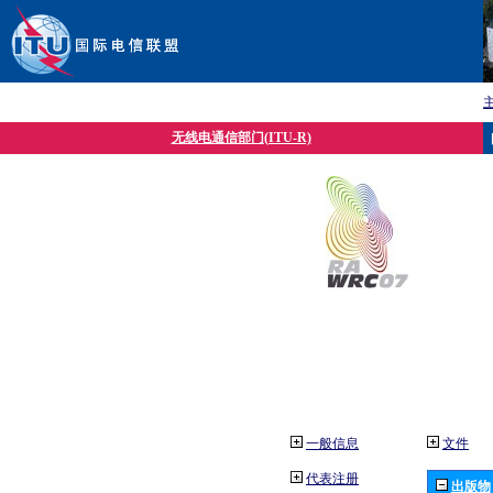
无线电通信部门(ITU-R)
一般信息
文件
代表注册
出版物