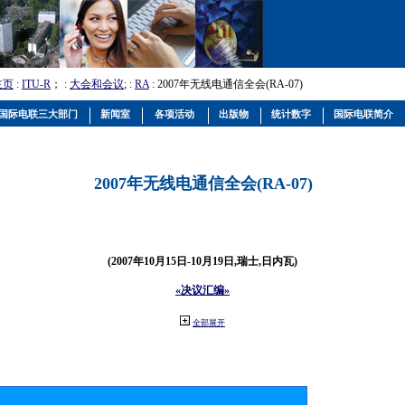
主页
:
ITU-R
； :
大会和会议
; :
RA
: 2007年无线电通信全会(RA-07)
国际电联三大部门
新闻室
各项活动
出版物
统计数字
国际电联简介
2007年无线电通信全会(RA-07)
(2007年10月15日-10月19日,瑞士,日内瓦)
«决议汇编»
全部展开