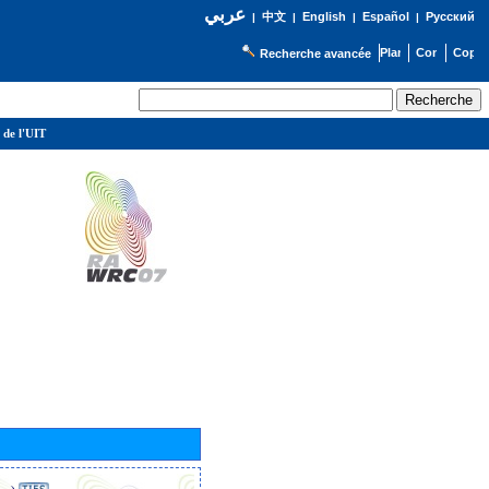
عربي
English
Español
Русский
|
中文
|
|
|
Recherche avancée
 de l'UIT