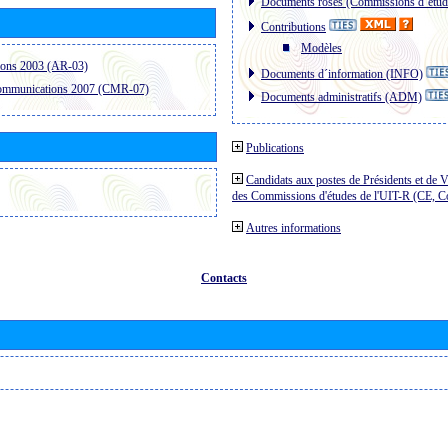
Documents roses (Commissions d´étud
Contributions
Modèles
ions 2003 (AR-03)
Documents d´information (INFO)
communications 2007 (CMR-07)
Documents administratifs (ADM)
Publications
Candidats aux postes de Présidents et de V
des Commissions d'études de l'UIT-R (CE, 
Autres informations
Contacts