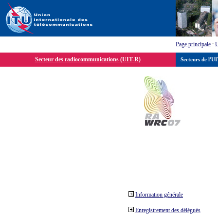
Page principale
:
Secteur des radiocommunications (UIT-R)
Secteurs de l'U
Information générale
Enregistrement des délégués