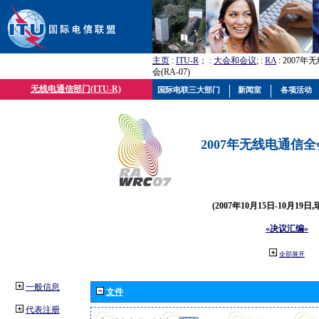
主页
:
ITU-R
； :
大会和会议
; :
RA
: 2007
会(RA-07)
无线电通信部门(ITU-R)
国际电联三大部门
新闻室
各项活动
2007年无线电通信全会(
(2007年10月15日-10月19日
«决议汇编»
全部展开
一般信息
文件
代表注册