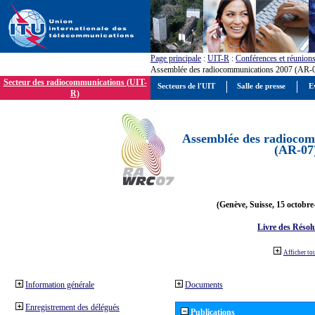
Page principale
:
UIT-R
:
Conférences et réunion
Assemblée des radiocommunications 2007 (AR-
Secteur des radiocommunications (UIT-
Secteurs de l'UIT
Salle de presse
E
R)
Assemblée des radiocom
(AR-07
(Genève, Suisse, 15 octobre
Livre des Résol
Afficher to
Information générale
Documents
Enregistrement des délégués
Publications