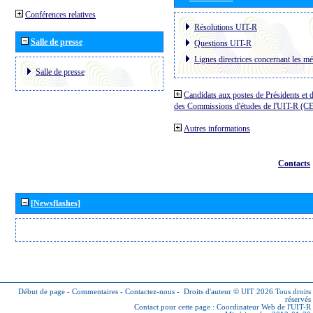
Conférences relatives
Résolutions UIT-R
Salle de presse
Questions UIT-R
Lignes directrices concernant les mé
Salle de presse
Candidats aux postes de Présidents et 
des Commissions d'études de l'UIT-R (C
Autres informations
Contacts
[Newsflashes]
Début de page
-
Commentaires
-
Contactez-nous
-
Droits d'auteur © UIT 2026
Tous droits
réservés
Contact pour cette page :
Coordinateur Web de l'UIT-R