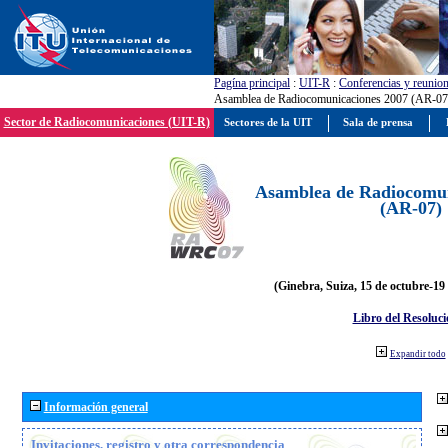
Pagína principal
:
UIT-R
:
Conferencias y reunio
Asamblea de Radiocomunicaciones 2007 (AR-07
Sector de Radiocomunicaciones (UIT-R)
Sectores de la UIT
Sala de prensa
Asamblea de Radiocomun
(AR-07)
(Ginebra, Suiza, 15 de octubre-19
Libro del Resoluci
Expandir todo
Información general
Invitaciones, registro y otra correspondencia