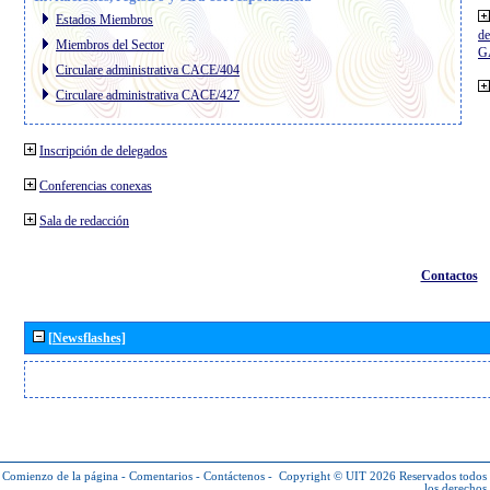
Estados Miembros
de
Miembros del Sector
G
Circulare administrativa CACE/404
Circulare administrativa CACE/427
Inscripción de delegados
Conferencias conexas
Sala de redacción
Contactos
[Newsflashes]
Comienzo de la página
-
Comentarios
-
Contáctenos
-
Copyright © UIT 2026
Reservados todos
los derechos