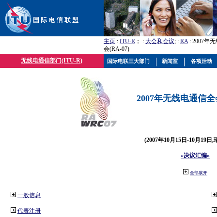
主页
:
ITU-R
； :
大会和会议
; :
RA
: 2007
会(RA-07)
无线电通信部门(ITU-R)
国际电联三大部门
新闻室
各项活动
2007年无线电通信全会(
(2007年10月15日-10月19日
«决议汇编»
全部展开
一般信息
代表注册