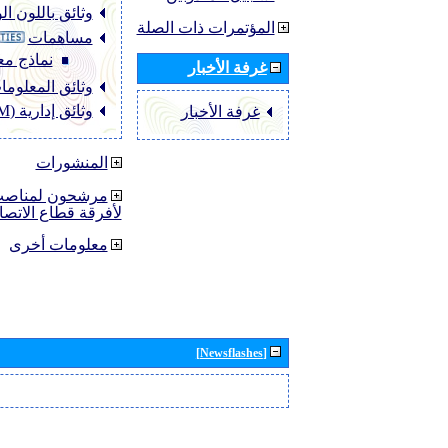
وثائق باللون ا
المؤتمرات ذات الصلة
مساهمات
نماذج مع
غرفة الأخبار
وثائق المعلومات (O
وثائق إدارية (ADM)
غرفة الأخبار
المنشورات
مرشحون لمناصب 
لأفرقة قطاع الاتصا
معلومات أخرى
[Newsflashes]