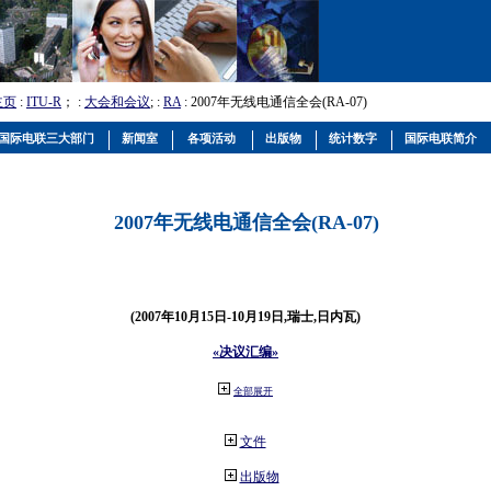
主页
:
ITU-R
； :
大会和会议
; :
RA
: 2007年无线电通信全会(RA-07)
国际电联三大部门
新闻室
各项活动
出版物
统计数字
国际电联简介
2007年无线电通信全会(RA-07)
(2007年10月15日-10月19日,瑞士,日内瓦)
«决议汇编»
全部展开
文件
出版物