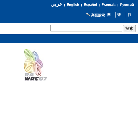
عربي
English
Español
Français
Русский
|
|
|
|
高级搜索