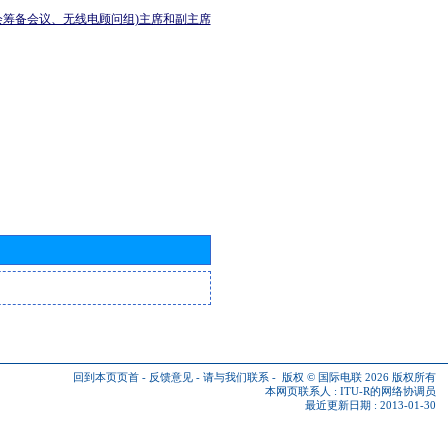
会筹备会议、无线电顾问组)主席和副主席
回到本页页首
-
反馈意见
-
请与我们联系
-
版权 © 国际电联 2026
版权所有
本网页联系人 :
ITU-R的网络协调员
最近更新日期 : 2013-01-30