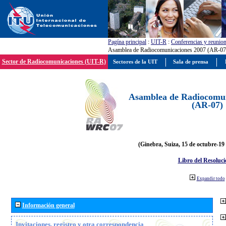
Pagína principal
:
UIT-R
:
Conferencias y reunio
Asamblea de Radiocomunicaciones 2007 (AR-07
Sector de Radiocomunicaciones (UIT-R)
Sectores de la UIT
Sala de prensa
Asamblea de Radiocomun
(AR-07)
(Ginebra, Suiza, 15 de octubre-19
Libro del Resoluci
Expandir todo
Información general
Invitaciones, registro y otra correspondencia