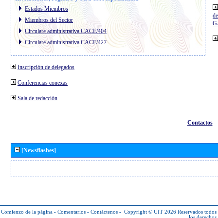
Estados Miembros
de
Miembros del Sector
G
Circulare administrativa CACE/404
Circulare administrativa CACE/427
Inscripción de delegados
Conferencias conexas
Sala de redacción
Contactos
[Newsflashes]
Comienzo de la página
-
Comentarios
-
Contáctenos
-
Copyright © UIT 2026
Reservados todos
los derechos