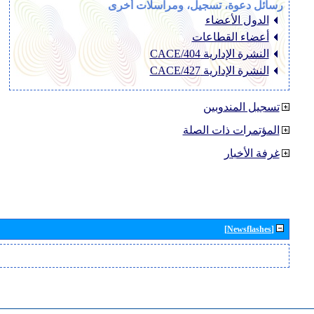
رسائل دعوة، تسجيل، ومراسلات أخرى
الدول الأعضاء
أعضاء القطاعات
النشرة الإدارية CACE/404
النشرة الإدارية CACE/427
تسجيل المندوبين
المؤتمرات ذات الصلة
غرفة الأخبار
[Newsflashes]