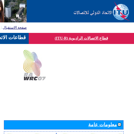
صفحة الاستقبال
:
ق
قطاعات الاتح
قطاع الاتصالات الراديوية (ITU-R)
معلومات عامة