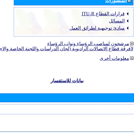
المنشورات
قرارات القطاع ‏ITU-R
المسائل
مبادئ توجيهية لطرائق العمل
مرشحون لمناصب الرؤساء ونواب الرؤساء
لأفرقة قطاع الاتصالات الراديوية (لجان الدراسات واللجنة الخاصة والا
معلومات أخرى
بيانات للاستفسار