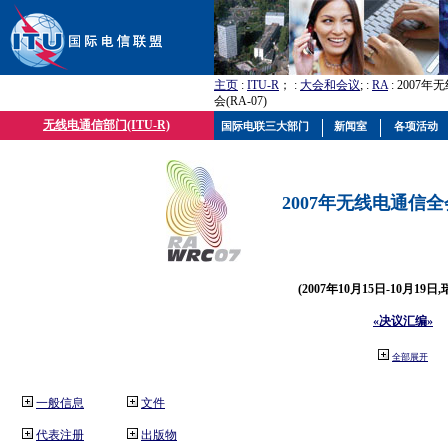
主页
:
ITU-R
； :
大会和会议
; :
RA
: 2007
会(RA-07)
无线电通信部门(ITU-R)
国际电联三大部门
新闻室
各项活动
2007年无线电通信全会(
(2007年10月15日-10月19日
«决议汇编»
全部展开
一般信息
文件
代表注册
出版物