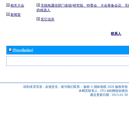
相关大会
无线电通信部门各组(研究组、特委会、大会筹备会议、无
的候选人
新闻室
其它信息
联系人
[Newsflashes]
回到本页页首
-
反馈意见
-
请与我们联系
-
版权 © 国际电联 2026
版权所有
本网页联系人 :
ITU-R的网络协调员
最近更新日期 : 2013-01-30