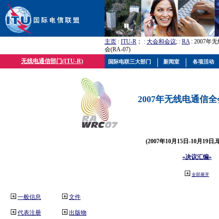
主页
:
ITU-R
； :
大会和会议
; :
RA
: 2007
会(RA-07)
无线电通信部门(ITU-R)
国际电联三大部门
新闻室
各项活动
2007年无线电通信全会(
(2007年10月15日-10月19日
«决议汇编»
全部展开
一般信息
文件
代表注册
出版物