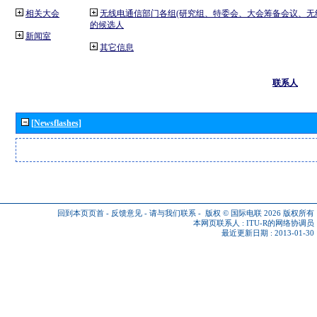
相关大会
无线电通信部门各组(研究组、特委会、大会筹备会议、无
的候选人
新闻室
其它信息
联系人
[Newsflashes]
回到本页页首
-
反馈意见
-
请与我们联系
-
版权 © 国际电联 2026
版权所有
本网页联系人 :
ITU-R的网络协调员
最近更新日期 : 2013-01-30