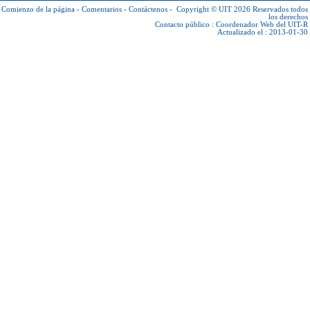
Comienzo de la página
-
Comentarios
-
Contáctenos
-
Copyright © UIT 2026
Reservados todos
los derechos
Contacto público :
Coordenador Web del UIT-R
Actualizado el : 2013-01-30