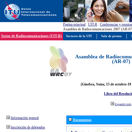
Pagína principal
:
UIT-R
:
Conferencias y reunio
Asamblea de Radiocomunicaciones 2007 (AR-07
Sector de Radiocomunicaciones (UIT-R)
Sectores de la UIT
Sala de prensa
Asamblea de Radiocomun
(AR-07)
(Ginebra, Suiza, 15 de octubre-19
Libro del Resoluci
Expandir todo
Información general
Documentos
Inscripción de delegados