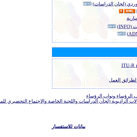
لوردي (لجان الدراسات)
يارية
INF)
I
 لطرائق العمل
الرؤساء ونواب الرؤساء
لات الراديوية (لجان الدراسات واللجنة الخاصة والاجتماع التحضيري للمؤ
بيانات للاستفسار