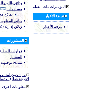
وثائق باللون ا
المؤتمرات ذات الصلة
مساهمات
نماذج مع
غرفة الأخبار
وثائق المعلومات (O
وثائق إدارية (ADM)
غرفة الأخبار
المنشورات
قرارات القطاع ‏TU-R
المسائل
مبادئ توجيهية
مرشحون لمناصب 
لأفرقة قطاع الاتصا
معلومات أخرى