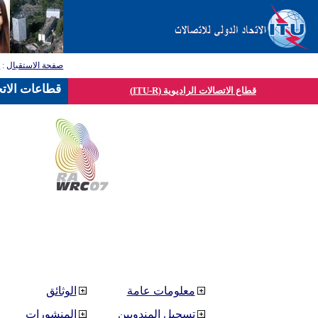
صفحة الاستقبال
:
ق
قطاعات الاتح
قطاع الاتصالات الراديوية (ITU-R)
معلومات عامة
الوثائق
تسجيل المندوبين
المنشورات