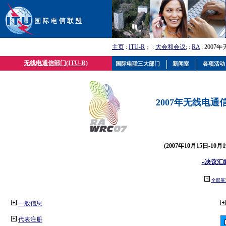
主页
:
ITU-R
； :
大会和会议
; :
RA
: 2007
无线电通信部门(ITU-R)
国际电联三大部门
新闻室
各项活动
2007年无线电通信
(2007年10月15日-10
«决议汇
全部展
一般信息
代表注册