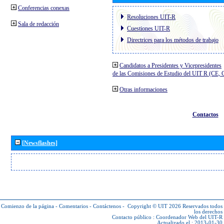
Conferencias conexas
Resoluciones UIT-R
Sala de redacción
Cuestiones UIT-R
Directrices para los métodos de trabajo
Candidatos a Presidentes y Vicepresidentes
de las Comisiones de Estudio del UIT R (CE,
Otras informaciones
Contactos
[Newsflashes]
Comienzo de la página
-
Comentarios
-
Contáctenos
-
Copyright © UIT 2026
Reservados todos
los derechos
Contacto público :
Coordenador Web del UIT-R
Actualizado el : 2013-01-30