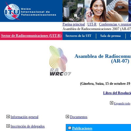
Pagína principal
:
UIT-R
:
Conferencias y reunio
Asamblea de Radiocomunicaciones 2007 (AR-07
Sector de Radiocomunicaciones (UIT-R)
Sectores de la UIT
Sala de prensa
Asamblea de Radiocomun
(AR-07)
(Ginebra, Suiza, 15 de octubre-19
Libro del Resoluci
Expandir todo
Información general
Documentos
Inscripción de delegados
Publicaciones