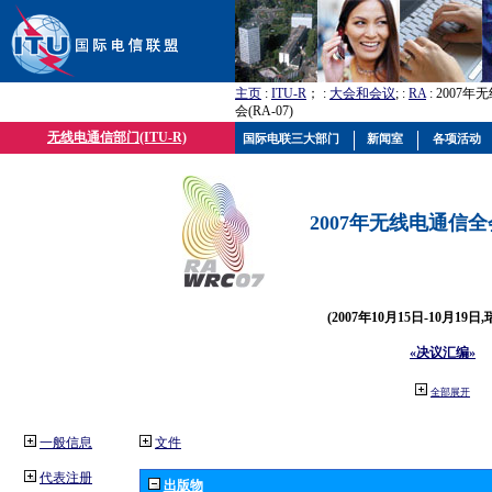
主页
:
ITU-R
； :
大会和会议
; :
RA
: 2007
会(RA-07)
无线电通信部门(ITU-R)
国际电联三大部门
新闻室
各项活动
2007年无线电通信全会(
(2007年10月15日-10月19日
«决议汇编»
全部展开
一般信息
文件
代表注册
出版物