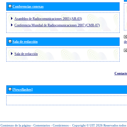
Conferencias conexas
Asamblea de Radiocomunicaciones 2003 (AR-03)
Conferencia Mundial de Radiocomunicaciones 2007 (CMR-07)
Sala de redacción
de
Sala de redacción
Contact
[Newsflashes]
Comienzo de la página
-
Comentarios
-
Contáctenos
-
Copyright © UIT 2026
Reservados todos