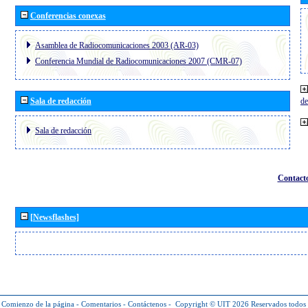
Conferencias conexas
Asamblea de Radiocomunicaciones 2003 (AR-03)
Conferencia Mundial de Radiocomunicaciones 2007 (CMR-07)
Sala de redacción
de
Sala de redacción
Contact
[Newsflashes]
Comienzo de la página
-
Comentarios
-
Contáctenos
-
Copyright © UIT 2026
Reservados todos