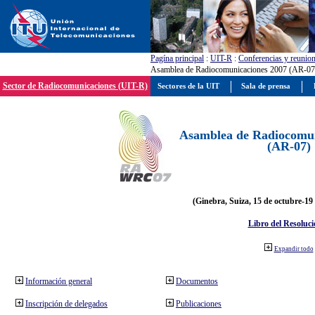
Pagína principal
:
UIT-R
:
Conferencias y reunio
Asamblea de Radiocomunicaciones 2007 (AR-07
Sector de Radiocomunicaciones (UIT-R)
Sectores de la UIT
Sala de prensa
Asamblea de Radiocomun
(AR-07)
(Ginebra, Suiza, 15 de octubre-19
Libro del Resoluci
Expandir todo
Información general
Documentos
Inscripción de delegados
Publicaciones