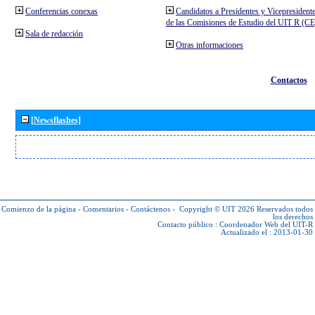
Conferencias conexas
Candidatos a Presidentes y Vicepresident
de las Comisiones de Estudio del UIT R (C
Sala de redacción
Otras informaciones
Contactos
[Newsflashes]
Comienzo de la página
-
Comentarios
-
Contáctenos
-
Copyright © UIT 2026
Reservados todos
los derechos
Contacto público :
Coordenador Web del UIT-R
Actualizado el : 2013-01-30