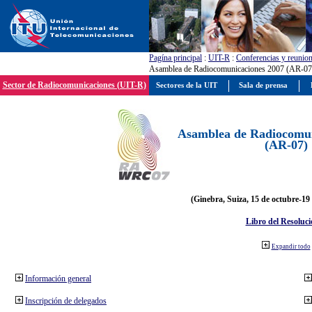
Pagína principal
:
UIT-R
:
Conferencias y reunio
Asamblea de Radiocomunicaciones 2007 (AR-07
Sector de Radiocomunicaciones (UIT-R)
Sectores de la UIT
Sala de prensa
Asamblea de Radiocomun
(AR-07)
(Ginebra, Suiza, 15 de octubre-19
Libro del Resoluci
Expandir todo
Información general
Inscripción de delegados