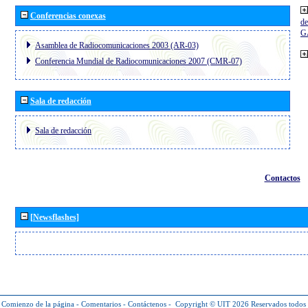
Conferencias conexas
de
G
Asamblea de Radiocomunicaciones 2003 (AR-03)
Conferencia Mundial de Radiocomunicaciones 2007 (CMR-07)
Sala de redacción
Sala de redacción
Contactos
[Newsflashes]
Comienzo de la página
-
Comentarios
-
Contáctenos
-
Copyright © UIT 2026
Reservados todos