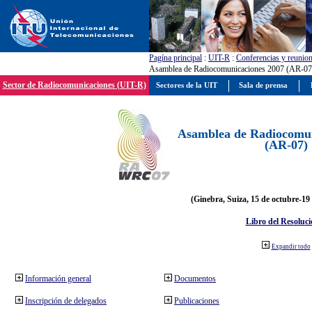
Pagína principal
:
UIT-R
:
Conferencias y reunio
Asamblea de Radiocomunicaciones 2007 (AR-07
Sector de Radiocomunicaciones (UIT-R)
Sectores de la UIT
Sala de prensa
Asamblea de Radiocomun
(AR-07)
(Ginebra, Suiza, 15 de octubre-19
Libro del Resoluci
Expandir todo
Información general
Documentos
Inscripción de delegados
Publicaciones