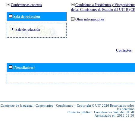
Conferencias conexas
Candidatos a Presidentes y Vicepresident
de las Comisiones de Estudio del UIT R (C
Sala de redacción
Otras informaciones
Sala de redacción
Contactos
[Newsflashes]
Comienzo de la página
-
Comentarios
-
Contáctenos
-
Copyright © UIT 2026
Reservados todos
los derechos
Contacto público :
Coordenador Web del UIT-R
Actualizado el : 2013-01-30