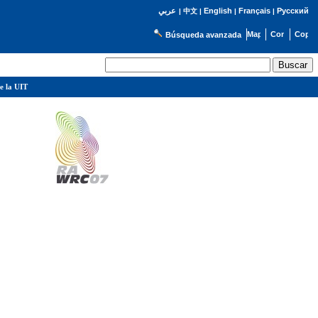
English
Français
Русский
عربي
|
中文
|
|
|
Búsqueda avanzada
e la UIT