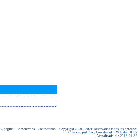
la página
-
Comentarios
-
Contáctenos
-
Copyright © UIT 2026
Reservados todos los derechos
Contacto público :
Coordenador Web del UIT-R
Actualizado el : 2013-01-30