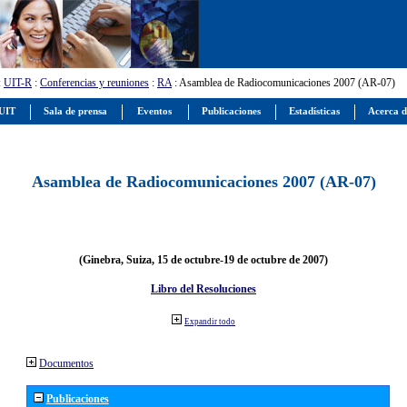
:
UIT-R
:
Conferencias y reuniones
:
RA
: Asamblea de Radiocomunicaciones 2007 (AR-07)
 UIT
Sala de prensa
Eventos
Publicaciones
Estadísticas
Acerca d
Asamblea de Radiocomunicaciones 2007 (AR-07)
(Ginebra, Suiza, 15 de octubre-19 de octubre de 2007)
Libro del Resoluciones
Expandir todo
Documentos
Publicaciones