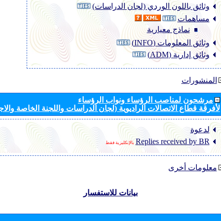
وثائق باللون الوردي (لجان الدراسات)
مساهمات
نماذج معيارية
وثائق المعلومات (INFO)
وثائق إدارية (ADM)
المنشورات
مرشحون لمناصب الرؤساء ونواب الرؤساء
لأفرقة قطاع الاتصالات الراديوية (لجان الدراسات واللجنة الخاصة والا
لدعوة
Replies received by BR
بالإنكليزية فقط
معلومات أخرى
بيانات للاستفسار