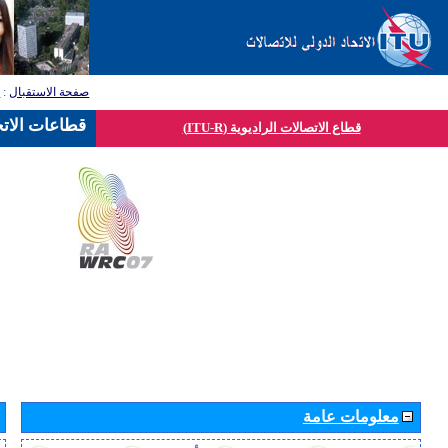
صفحة الاستقبال
:
ق
قطاعات الاتح
قطاع الاتصالات الراديوية (ITU-R)
معلومات عامة