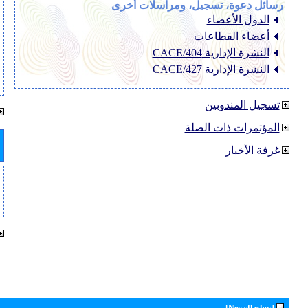
رسائل دعوة، تسجيل، ومراسلات أخرى
الدول الأعضاء
أعضاء القطاعات
النشرة الإدارية CACE/404
النشرة الإدارية CACE/427
تسجيل المندوبين
المؤتمرات ذات الصلة
غرفة الأخبار
[Newsflashes]