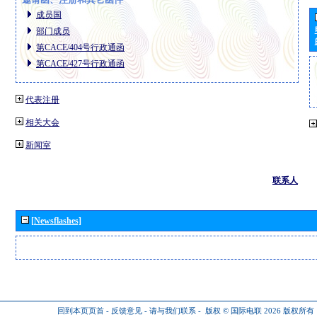
成员国
部门成员
第CACE/404号行政通函
第CACE/427号行政通函
代表注册
相关大会
新闻室
联系人
[Newsflashes]
回到本页页首
-
反馈意见
-
请与我们联系
-
版权 © 国际电联 2026
版权所有