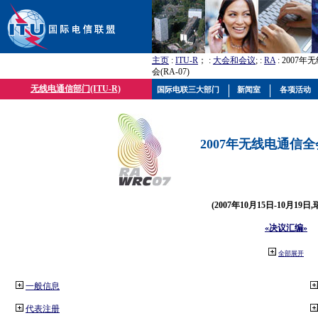
主页
:
ITU-R
； :
大会和会议
; :
RA
: 2007
会(RA-07)
无线电通信部门(ITU-R)
国际电联三大部门
新闻室
各项活动
2007年无线电通信全会(
(2007年10月15日-10月19日
«决议汇编»
全部展开
一般信息
代表注册