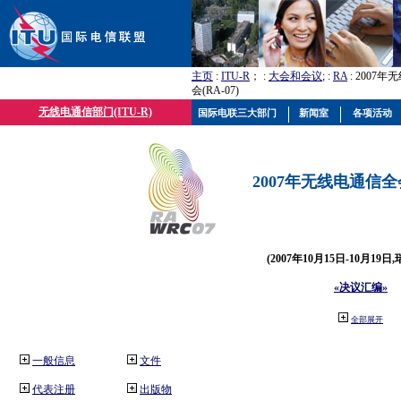
主页
:
ITU-R
； :
大会和会议
; :
RA
: 2007
会(RA-07)
无线电通信部门(ITU-R)
国际电联三大部门
新闻室
各项活动
2007年无线电通信全会(
(2007年10月15日-10月19日
«决议汇编»
全部展开
一般信息
文件
代表注册
出版物